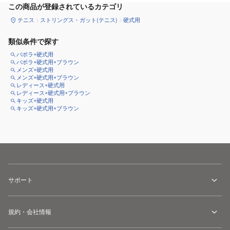
この商品が登録されているカテゴリ
テニス
ストリングス・ガット(テニス)
硬式用
類似条件で探す
バボラ×硬式用
バボラ×硬式用×ブラウン
メンズ×硬式用
メンズ×硬式用×ブラウン
レディース×硬式用
レディース×硬式用×ブラウン
キッズ×硬式用
キッズ×硬式用×ブラウン
サポート
規約・会社情報