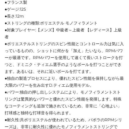
●フランス製
●ゲージ:125
●長さ:12m
●ストリングの種類:ポリエステル モノフィラメント
●対象プレイヤー:【メンズ】中級者～上級者 【レディース】上級
者
●ポリエステルストリングのスピン性能とコントロール力は気に入
っているものの、ショットに何かを「加え」たいなら、RPMパワ
ーが最適です。RPMパワーを使用して速くて長いストロークを打
つと、ドミニク・ティエム選手のようなボールを打つことができ
ます。あるいは、それに近いボールを打てます。
●独自の製造プロセスにより、優れたスピン性能を保持しながら最
大限のパワーを生み出すD.ティエム使用モデル。
●パワー:独自の押し出しシステムにより、モノフィラメントスト
リングは驚異的なパワーと優れたスピン性能を発揮します。特殊
なコーティングも追加で施されているため、非常に「心地よい」
打球感と独特な打球音を得られます。
●耐久性:共ポリエステルが使われているため、バボラのRPMシリ
ーズは、非常に耐久性に優れたモノフィラメントストリングで