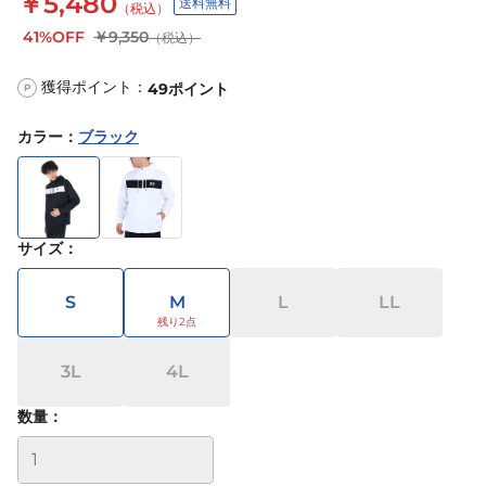
￥5,480
送料無料
（税込）
41%OFF
￥9,350
（税込）
獲得ポイント：
49
ポイント
P
カラー
：
ブラック
サイズ
：
S
M
L
LL
3L
4L
数量：