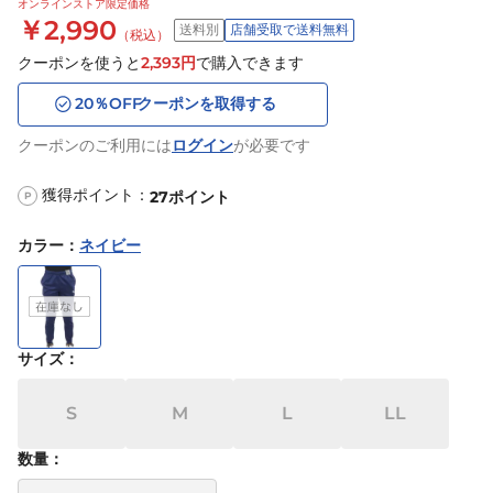
オンラインストア限定価格
￥2,990
送料別
店舗受取で送料無料
（税込）
クーポンを使うと
2,393
円
で購入できます
20
％OFF
クーポンを取得する
クーポンのご利用には
ログイン
が必要です
獲得ポイント：
27
ポイント
P
カラー
：
ネイビー
サイズ
：
S
M
L
LL
数量：