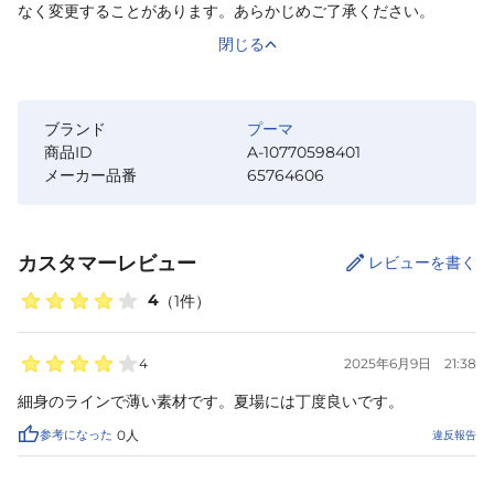
なく変更することがあります。あらかじめご了承ください。
閉じる
ブランド
プーマ
商品ID
A-10770598401
メーカー品番
65764606
カスタマーレビュー
レビューを書く
4
（
1
件）
4
2025年6月9日
21:38
細身のラインで薄い素材です。夏場には丁度良いです。
参考になった
0
人
違反報告