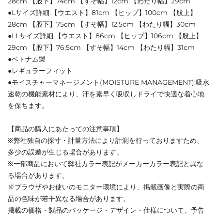
28cm 【股下】74cm 【すそ幅】12cm 【わたり幅】29cm
●Lサイズ詳細:【ウエスト】81cm 【ヒップ】100cm 【股上】
28cm 【股下】75cm 【すそ幅】12.5cm 【わたり幅】30cm
●LLサイズ詳細:【ウエスト】86cm 【ヒップ】106cm 【股上】
29cm 【股下】76.5cm 【すそ幅】14cm 【わたり幅】31cm
●ベトナム製
●レギュラーフィット
●モイスチャーマネージメント(MOISTURE MANAGEMENT):吸水
速乾の機能素材により、汗を素早く吸収しドライで快適な着心地
を保ちます。
【商品の購入にあたっての注意事項】
※弊社独自の採寸・計量方法により計測を行っておりますため、
多少の誤差が生じる場合があります。
※一部商品において弊社カラー表記がメーカーカラー表記と異な
る場合があります。
※ブラウザやお使いのモニター環境により、掲載画像と実際の商
品の色味が若干異なる場合があります。
掲載の価格・製品のパッケージ・デザイン・仕様について、予告