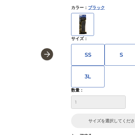
カラー
：
ブラック
サイズ
：
SS
S
3L
数量：
サイズ
を選択してくださ