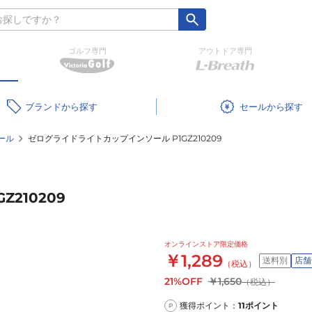
ゴルフ専門
アウトドア専門
ブランド
セール
ール
ゼログライドライトカップインソール P1GZ210209
210209
オンラインストア限定価格
￥1,289
送料別
店舗
（税込）
21%OFF
￥1,650
（税込）
獲得ポイント：
11
ポイント
P