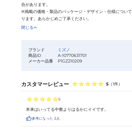
合があります。
※掲載の価格・製品のパッケージ・デザイン・仕様につい
ります。あらかじめご了承ください。
閉じる
ブランド
ミズノ
商品ID
A-10770631701
メーカー品番
P1GZ210209
カスタマーレビュー
5
（
1
件）
5
本来はいってる中敷よりはるかにイイです。
参考になった
2
人