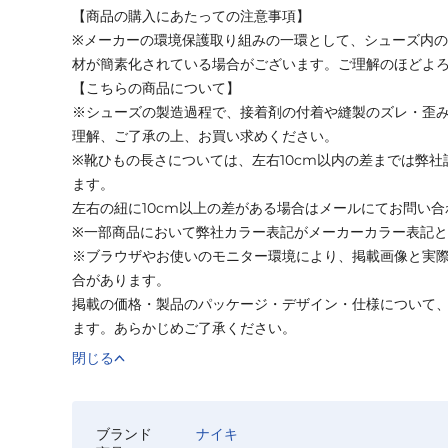
【商品の購入にあたっての注意事項】
※メーカーの環境保護取り組みの一環として、シューズ内
材が簡素化されている場合がございます。ご理解のほどよ
【こちらの商品について】
※シューズの製造過程で、接着剤の付着や縫製のズレ・歪
理解、ご了承の上、お買い求めください。
※靴ひもの長さについては、左右10cm以内の差までは弊
ます。
左右の紐に10cm以上の差がある場合はメールにてお問い
※一部商品において弊社カラー表記がメーカーカラー表記
※ブラウザやお使いのモニター環境により、掲載画像と実
合があります。
掲載の価格・製品のパッケージ・デザイン・仕様について
ます。あらかじめご了承ください。
閉じる
ブランド
ナイキ