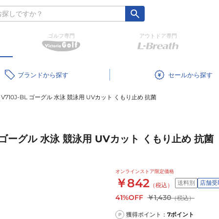
ゴルフ専門
アウトドア専門
ブランド
セール
710J-BL ゴーグル 水泳 競泳用 UVカット くもり止め 抗菌
 ゴーグル 水泳 競泳用 UVカット くもり止め 抗菌
オンラインストア限定価格
￥842
送料別
店舗受
（税込）
41%OFF
￥1,430
（税込）
獲得ポイント：
7
ポイント
P