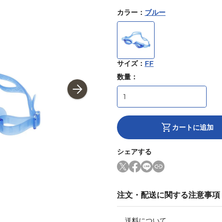
カラー
：
ブルー
サイズ
：
FF
数量：
カートに追加
シェアする
注文・配送に関する注意事項
送料について