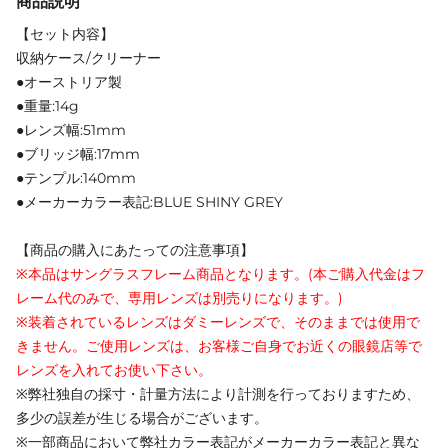
商品説明
【セット内容】
収納ケース/クリーナー
●オーストリア製
●重量:14g
●レンズ幅:51mm
●ブリッジ幅:17mm
●テンプル:140mm
●メーカーカラー表記:BLUE SHINY GREY
【商品の購入にあたっての注意事項】
※本品はサングラスフレーム商品となります。(本ご購入代金はフ
レーム代のみで、専用レンズは別売りになります。)
※装着されているレンズはダミーレンズで、そのままでは使用で
きません。ご使用レンズは、お客様ご自身でお近くの眼鏡店等で
レンズを入れてお使い下さい。
※弊社独自の採寸・計量方法により計測を行っておりますため、
多少の誤差が生じる場合がございます。
※一部商品において弊社カラー表記がメーカーカラー表記と異な