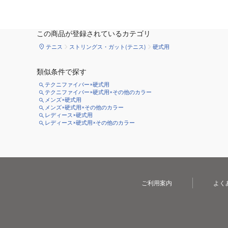
この商品が登録されているカテゴリ
テニス
ストリングス・ガット(テニス)
硬式用
類似条件で探す
テクニファイバー×硬式用
テクニファイバー×硬式用×その他のカラー
メンズ×硬式用
メンズ×硬式用×その他のカラー
レディース×硬式用
レディース×硬式用×その他のカラー
ご利用案内
よく