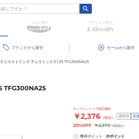
ゴルフ専門
アウトドア専門
ブランド
セール
テニスストリング デュラミックス1.25 TFG300NA25
TFG300NA25
オンラインストア限定価格
￥2,376
送料別
店
（税込）
20%OFF
￥2,970
（税込）
獲得ポイント：
21
ポイント
P