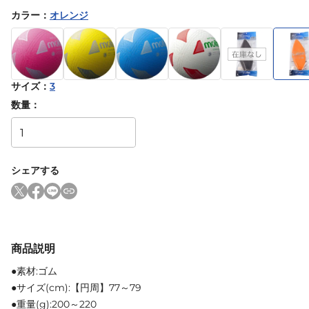
カラー
：
オレンジ
サイズ
：
3
数量：
シェアする
商品説明
●素材:ゴム
●サイズ(cm):【円周】77～79
●重量(g):200～220