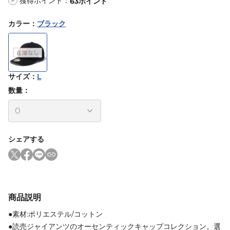
獲得ポイント：
63
ポイント
P
カラー
：
ブラック
サイズ
：
L
数量：
シェアする
商品説明
●素材:ポリエステル/コットン
●読売ジャイアンツのオーセンティックキャップコレクション。選