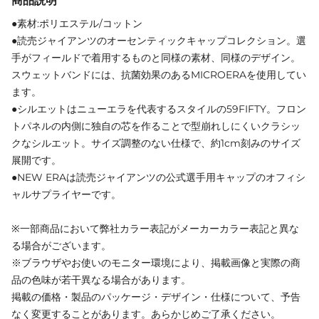
商品説明
●素材:ポリエステル/コットン
●読売ジャイアンツのオーセンティックキャップコレクション。選
手がフィールドで着用するものと同様の素材、同様のデザイン。
スウェットバンドには、抗菌効果のあるMICROERAを使用してい
ます。
●シルエットはニューエラを代表するスタイルの59FIFTY。フロン
トパネルの内側に独自の芯を作ることで型崩れしにくいクラシッ
クなシルエット。サイズ調整のない仕様で、約1cm刻みのサイズ
展開です。
●NEW ERAは読売ジャイアンツの公式選手用キャップのオフィシ
ャルサプライヤーです。
※一部商品において弊社カラー表記がメーカーカラー表記と異な
る場合がございます。
※ブラウザやお使いのモニター環境により、掲載画像と実際の商
品の色味が若干異なる場合があります。
掲載の価格・製品のパッケージ・デザイン・仕様について、予告
なく変更することがあります。あらかじめご了承ください。