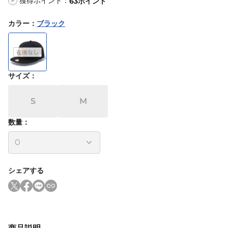
獲得ポイント：
63
ポイント
P
カラー
：
ブラック
サイズ
：
S
M
数量：
シェアする