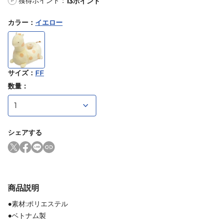
獲得ポイント：
13
ポイント
P
カラー
：
イエロー
サイズ
：
FF
数量：
シェアする
商品説明
●素材:ポリエステル
●ベトナム製