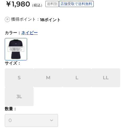
￥1,980
送料別
店舗受取で送料無料
（税込）
獲得ポイント：
18
ポイント
P
カラー
：
ネイビー
サイズ
：
S
M
L
LL
3L
数量：