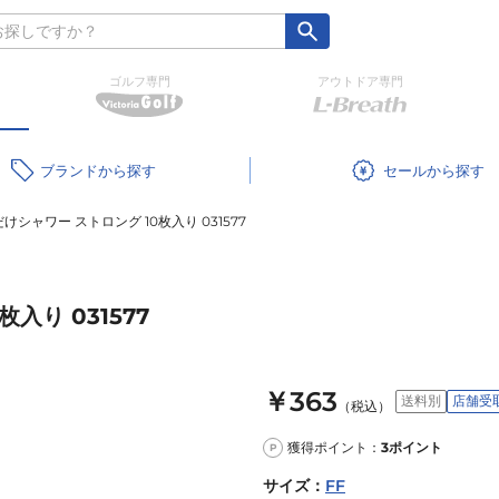
ゴルフ専門
アウトドア専門
ブランド
セール
シャワー ストロング 10枚入り 031577
入り 031577
￥363
送料別
店舗受
（税込）
獲得ポイント：
3
ポイント
P
サイズ
：
FF