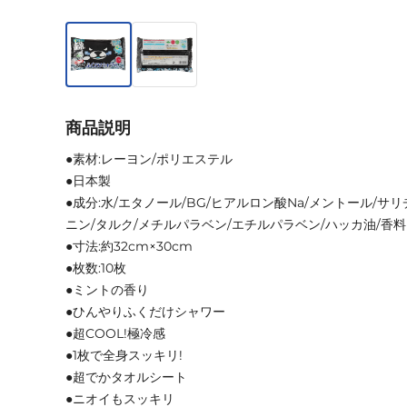
商品説明
●素材:レーヨン/ポリエステル
●日本製
●成分:水/エタノール/BG/ヒアルロン酸Na/メントール/サ
ニン/タルク/メチルパラベン/エチルパラベン/ハッカ油/香料
●寸法:約32cm×30cm
●枚数:10枚
●ミントの香り
●ひんやりふくだけシャワー
●超COOL!極冷感
●1枚で全身スッキリ!
●超でかタオルシート
●ニオイもスッキリ