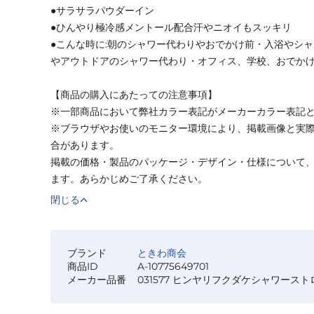
●サラサラパウダーイン
●ひんやり極冷感メントール配合汗やニオイもスッキリ
●こんな時に:朝のシャワー代わりやおでかけ前・入浴やシ
やアウトドアのシャワー代わり・オフィス、学校、おでか
【商品の購入にあたっての注意事項】
※一部商品において弊社カラー表記がメーカーカラー表記
※ブラウザやお使いのモニター環境により、掲載画像と実
合があります。
掲載の価格・製品のパッケージ・デザイン・仕様について
ます。あらかじめご了承ください。
閉じる
ブランド
ときわ商会
商品ID
A-10775649701
メーカー品番
031577 ヒンヤリフクダケシャワースト