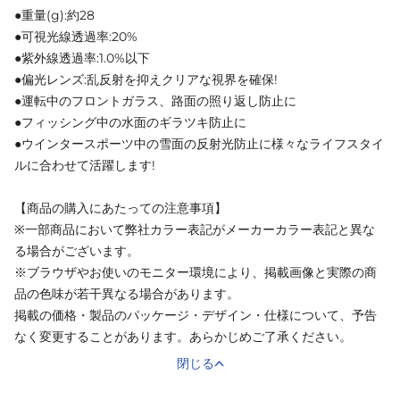
●重量(g):約28
●可視光線透過率:20%
●紫外線透過率:1.0%以下
●偏光レンズ:乱反射を抑えクリアな視界を確保!
●運転中のフロントガラス、路面の照り返し防止に
●フィッシング中の水面のギラツキ防止に
●ウインタースポーツ中の雪面の反射光防止に様々なライフスタイ
ルに合わせて活躍します!
【商品の購入にあたっての注意事項】
※一部商品において弊社カラー表記がメーカーカラー表記と異な
る場合がございます。
※ブラウザやお使いのモニター環境により、掲載画像と実際の商
品の色味が若干異なる場合があります。
掲載の価格・製品のパッケージ・デザイン・仕様について、予告
なく変更することがあります。あらかじめご了承ください。
閉じる