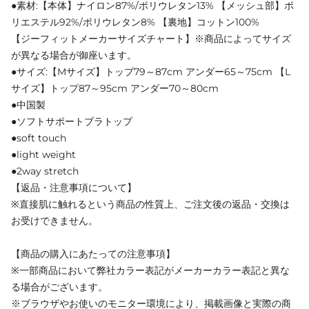
●素材:【本体】ナイロン87%/ポリウレタン13% 【メッシュ部】ポ
リエステル92%/ポリウレタン8% 【裏地】コットン100%
【ジーフィットメーカーサイズチャート】※商品によってサイズ
が異なる場合が御座います。
●サイズ:【Mサイズ】トップ79～87cm アンダー65～75cm 【L
サイズ】トップ87～95cm アンダー70～80cm
●中国製
●ソフトサポートブラトップ
●soft touch
●light weight
●2way stretch
【返品・注意事項について】
※直接肌に触れるという商品の性質上、ご注文後の返品・交換は
お受けできません。
【商品の購入にあたっての注意事項】
※一部商品において弊社カラー表記がメーカーカラー表記と異な
る場合がございます。
※ブラウザやお使いのモニター環境により、掲載画像と実際の商