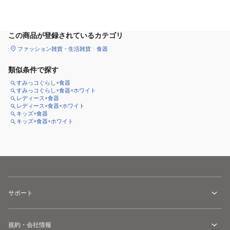
カートに追加
この商品が登録されているカテゴリ
ファッション雑貨・生活雑貨
食器
類似条件で探す
すみっコぐらし×食器
すみっコぐらし×食器×ホワイト
レディース×食器
レディース×食器×ホワイト
キッズ×食器
キッズ×食器×ホワイト
サポート
規約・会社情報