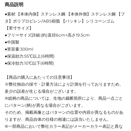
商品説明
●素材:【本体内側】ステンレス鋼 【本体外側】ステンレス鋼 【フ
タ】ポリプロピレン/ABS樹脂 【パッキン】シリコーンゴム
【実寸サイズ】
●フリーサイズ詳細:(約)直径6cm×高さ19.5cm
●中国製
●実容量:300ml
●保温効力:55℃以上(6時間)
●保冷効力:10℃以下(6時間)
【商品の購入にあたっての注意事項】
※弊社独自の採寸・計量方法により計測を行っておりますため、
多少の誤差が生じる場合がございます。
※総柄の商品については、生地の裁断箇所により、商品一点ごと
にパターン(柄)が異なる場合がございます。
そのため、掲載画像とはパターンの位置や内容が異なるものがあ
りますが、商品自体の仕様の相違には該当いたしません。
※一部商品において弊社カラー表記がメーカーカラー表記と異な