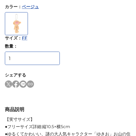
カラー
：
ベージュ
サイズ
：
FF
数量：
シェアする
商品説明
【実寸サイズ】
●フリーサイズ詳細:縦10.5×横5cm
●ゆるくてかわいい、謎の大人気キャラクター「ゆきお」お山の住