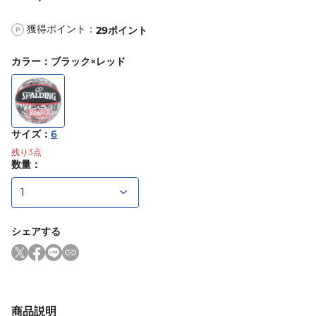
獲得ポイント：
29
ポイント
P
カラー
：
ブラック×レッド
サイズ
：
6
残り
3
点
数量：
シェアする
商品説明