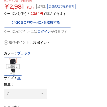
オンラインストア限定価格
￥2,981
送料別
店舗受取で送料無料
（税込）
クーポンを使うと
2,384
円
で購入できます
20
％OFF
クーポンを取得する
クーポンのご利用には
ログイン
が必要です
獲得ポイント：
27
ポイント
P
カラー
：
ブラック
サイズ
：
3L
数量：
シェアする