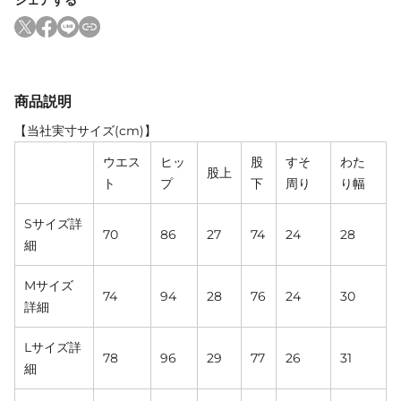
商品説明
【当社実寸サイズ(cm)】
ウエス
ヒッ
股
すそ
わた
股上
ト
プ
下
周り
り幅
Sサイズ詳
70
86
27
74
24
28
細
Mサイズ
74
94
28
76
24
30
詳細
Lサイズ詳
78
96
29
77
26
31
細