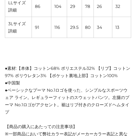
LLサイズ
86
104
29
78
26
32
詳細
3Lサイズ
91
116
29.5
80
34
13
詳細
●素材:【本体】コットン68% ポリエステル32% 【リブ】コットン
97% ポリウレタン3% 【ポケット裏地上部】コットン100%
●中国製
●ベーシックなプーマ No.1ロゴを使った、シンプルなスポーツウ
ェア ライン。レギュラーフィットのスウェットパンツ。左腿のプ
ーマ No.1ロゴがアクセント。裾はリブ付きのクローズドヘムタイ
プ
【商品の購入にあたっての注意事項】
※一部商品において弊社カラー表記がメーカーカラー表記と異な