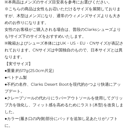
※本商品はメンズのサイズ目安表を参考にお選びください。
※こちらの商品は女性もお召いただけるサイズを展開しておりま
すが、木型はメンズになり、通常のウィメンズサイズよりも大き
めのお作りになります。
女性のお客様がご購入される場合は、普段のClarksシューズより
も1サイズ下のサイズをおすすめいたします。
※靴箱およびシューズ本体にはUK・US・EU・CNサイズが表記さ
れております。CNサイズは中国独自のもので、日本サイズとは異
なります。
【実寸サイズ】
●重量:約517g(25.0cm片足)
●ベトナム製
●不朽の名作、Clarks Desert Bootを現代的かつより快適にアッ
プデート。
●クレープソールの代わりにラバーアウトソールを使用してグリッ
プ力を強化し、フィット感を高めるためにラスト(木型)を改良しま
した。
●カラー(履き口の内側)部分にパッドを追加し足あたりがソフト
に。