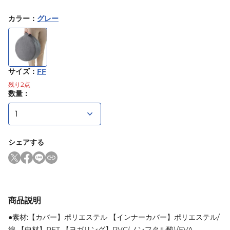
カラー
：
グレー
サイズ
：
FF
残り
2
点
数量：
シェアする
商品説明
●素材:【カバー】ポリエステル 【インナーカバー】ポリエステル/
綿 【中材】PET 【ヨガリング】PVC(ノンフタル酸)/EVA