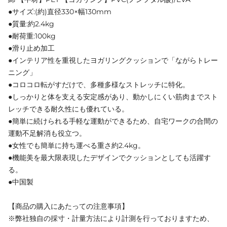
●サイズ:(約)直径330×幅130mm
●質量:約2.4kg
●耐荷重:100kg
●滑り止め加工
●インテリア性を重視したヨガリングクッションで「ながらトレー
ニング」
●コロコロ転がすだけで、多種多様なストレッチに特化。
●しっかりと体を支える安定感があり、動かしにくい筋肉までスト
レッチできる耐久性にも優れている。
●簡単に続けられる手軽な運動ができるため、自宅ワークの合間の
運動不足解消も役立つ。
●女性でも簡単に持ち運べる重さ約2.4kg。
●機能美を最大限表現したデザインでクッションとしても活躍す
る。
●中国製
【商品の購入にあたっての注意事項】
※弊社独自の採寸・計量方法により計測を行っておりますため、