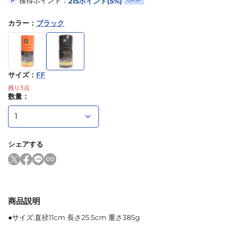
獲得ポイント：
215
ポイント
(5%)
UP
P
カラー
：
ブラック
サイズ
：
FF
残り
3
点
数量：
シェアする
商品説明
●サイズ:直径11cm 長さ25.5cm 重さ385g