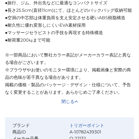
●旅行、ジム、外出先などに最適なコンパクトサイズ
●長さ25.5cm(直径11cm)にて、ほとんどのバックバッグ収納可能
●空洞の中芯部は体重負荷を支え安定させる硬いABS樹脂構造
●耐久性に優れ変形しにくいEVA素材採用
●マッサージセラピストの手技を再現する特殊構造
●耐荷重200㎏まで可能
※一部商品において弊社カラー表記がメーカーカラー表記と異な
る場合がございます。
※ブラウザやお使いのモニター環境により、掲載画像と実際の商
品の色味が若干異なる場合があります。
掲載の価格・製品のパッケージ・デザイン・仕様について、予告
なく変更することがあります。あらかじめご了承ください。
閉じる
ブランド
トリガーポイント
商品ID
A-10782439301
メーカー品番
Q 22132