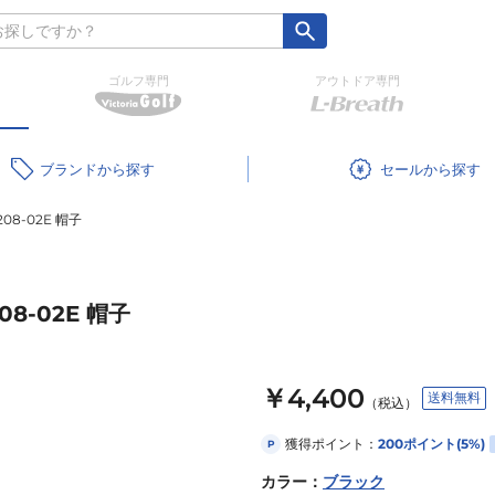
ゴルフ専門
アウトドア専門
ブランド
セール
12208-02E 帽子
2208-02E 帽子
￥4,400
送料無料
（税込）
獲得ポイント：
200
ポイント
(5%)
P
カラー
：
ブラック