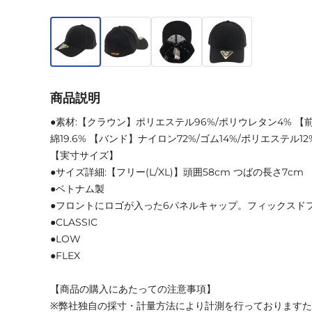
商品説明
●素材:【クラウン】ポリエステル96%/ポリウレタン4% 【前
綿19.6% 【バンド】ナイロン72%/ゴム14%/ポリエステル1
【実寸サイズ】
●サイズ詳細:【フリー(L/XL)】頭囲58cm つばの長さ7cm
●ベトナム製
●フロントにロゴが入った6パネルキャップ。フィックスド
●CLASSIC
●LOW
●FLEX
【商品の購入にあたっての注意事項】
※弊社独自の採寸・計量方法により計測を行っております