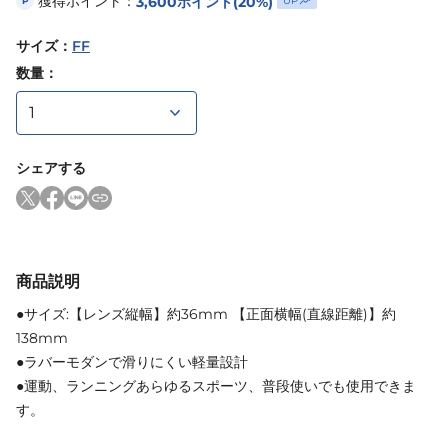
獲得ポイント：
3,600
ポイント
(20%)
UP
P
サイズ
：
FF
数量：
シェアする
商品説明
●サイズ:【レンズ縦幅】約36mm 【正面横幅(直線距離)】約
138mm
●ラバーモダンで滑りにくい軽量設計
●運動、ランニングあらゆるスポーツ、普段使いでも使用できま
す。