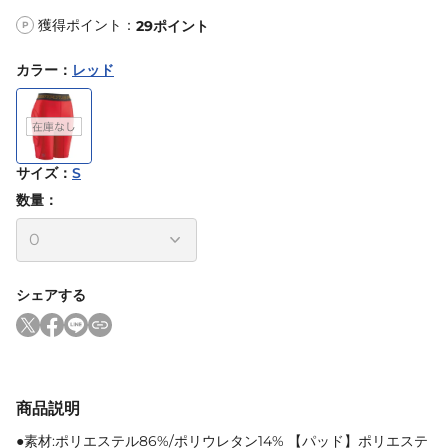
獲得ポイント：
29
ポイント
P
カラー
：
レッド
サイズ
：
S
数量：
シェアする
商品説明
●素材:ポリエステル86%/ポリウレタン14% 【パッド】ポリエステ