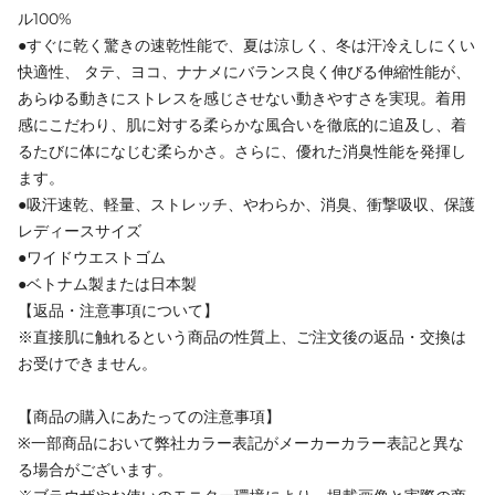
ル100%
●すぐに乾く驚きの速乾性能で、夏は涼しく、冬は汗冷えしにくい
快適性、 タテ、ヨコ、ナナメにバランス良く伸びる伸縮性能が、
あらゆる動きにストレスを感じさせない動きやすさを実現。着用
感にこだわり、肌に対する柔らかな風合いを徹底的に追及し、着
るたびに体になじむ柔らかさ。さらに、優れた消臭性能を発揮し
ます。
●吸汗速乾、軽量、ストレッチ、やわらか、消臭、衝撃吸収、保護
レディースサイズ
●ワイドウエストゴム
●ベトナム製または日本製
【返品・注意事項について】
※直接肌に触れるという商品の性質上、ご注文後の返品・交換は
お受けできません。
【商品の購入にあたっての注意事項】
※一部商品において弊社カラー表記がメーカーカラー表記と異な
る場合がございます。