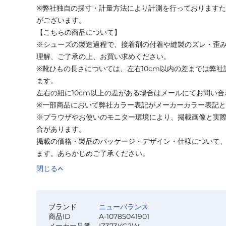
※弊社独自の採寸・計量方法により計測を行っております
がございます。
【こちらの商品について】
※シューズの製造過程で、接着剤の付着や縫製のズレ・歪
理解、ご了承の上、お買い求めください。
※靴ひもの長さについては、左右10cm以内の差までは弊
ます。
左右の紐に10cm以上の差がある場合はメールにてお問い
※一部商品において弊社カラー表記がメーカーカラー表記
※ブラウザやお使いのモニター環境により、掲載画像と実
合があります。
掲載の価格・製品のパッケージ・デザイン・仕様について
ます。あらかじめご了承ください。
閉じる
ブランド
ニューバランス
商品ID
A-10785041901
メーカー品番
IZ373KG2W