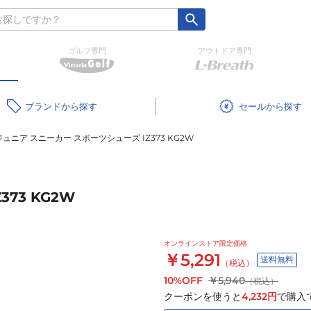
ゴルフ専門
アウトドア専門
ブランド
セール
ジュニア スニーカー スポーツシューズ IZ373 KG2W
73 KG2W
オンラインストア限定価格
￥5,291
送料無料
（税込）
10%OFF
￥5,940
（税込）
クーポンを使うと
4,232
円
で購入