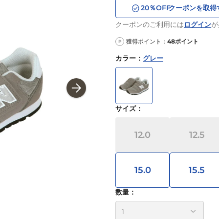
20
％OFF
クーポンを取得
クーポンのご利用には
ログイン
が
獲得ポイント：
48
ポイント
P
カラー
：
グレー
サイズ
：
12.0
12.5
15.0
15.5
数量：