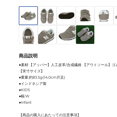
商品説明
●素材:【アッパー】人工皮革/合成繊維 【アウトソール】ゴ
【実寸サイズ】
●重量:約83.5g(14.0cm片足)
●インドネシア製
●KIDS
●幅:W
●Infant
【商品の購入にあたっての注意事項】