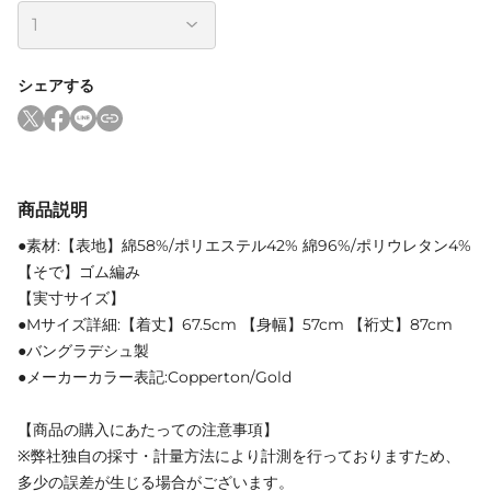
シェアする
商品説明
●素材:【表地】綿58%/ポリエステル42% 綿96%/ポリウレタン4%
【そで】ゴム編み
【実寸サイズ】
●Mサイズ詳細:【着丈】67.5cm 【身幅】57cm 【裄丈】87cm
●バングラデシュ製
●メーカーカラー表記:Copperton/Gold
【商品の購入にあたっての注意事項】
※弊社独自の採寸・計量方法により計測を行っておりますため、
多少の誤差が生じる場合がございます。