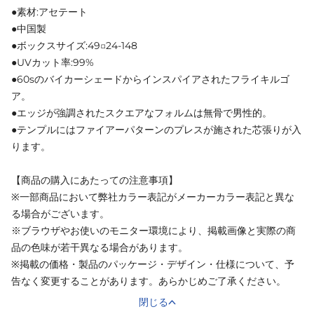
●素材:アセテート
●中国製
●ボックスサイズ:49□24-148
●UVカット率:99%
●60sのバイカーシェードからインスパイアされたフライキルゴ
ア。
●エッジが強調されたスクエアなフォルムは無骨で男性的。
●テンプルにはファイアーパターンのプレスが施された芯張りが入
ります。
【商品の購入にあたっての注意事項】
※一部商品において弊社カラー表記がメーカーカラー表記と異な
る場合がございます。
※ブラウザやお使いのモニター環境により、掲載画像と実際の商
品の色味が若干異なる場合があります。
※掲載の価格・製品のパッケージ・デザイン・仕様について、予
告なく変更することがあります。あらかじめご了承ください。
閉じる