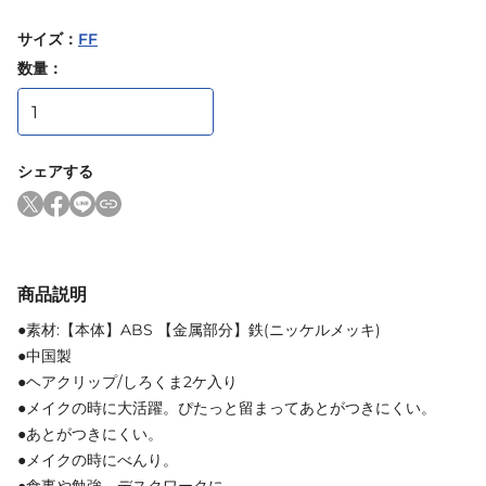
サイズ
：
FF
数量：
シェアする
商品説明
●素材:【本体】ABS 【金属部分】鉄(ニッケルメッキ)
●中国製
●ヘアクリップ/しろくま2ケ入り
●メイクの時に大活躍。ぴたっと留まってあとがつきにくい。
●あとがつきにくい。
●メイクの時にべんり。