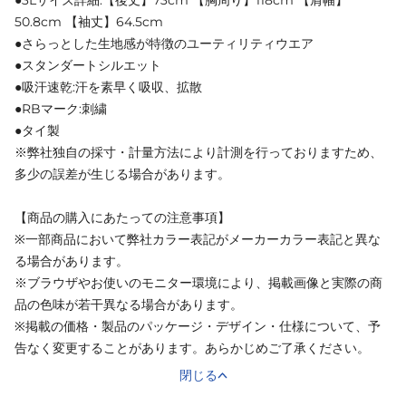
●3Lサイズ詳細:【後丈】73cm 【胸周り】118cm 【肩幅】
50.8cm 【袖丈】64.5cm
●さらっとした生地感が特徴のユーティリティウエア
●スタンダートシルエット
●吸汗速乾:汗を素早く吸収、拡散
●RBマーク:刺繍
●タイ製
※弊社独自の採寸・計量方法により計測を行っておりますため、
多少の誤差が生じる場合があります。
【商品の購入にあたっての注意事項】
※一部商品において弊社カラー表記がメーカーカラー表記と異な
る場合があります。
※ブラウザやお使いのモニター環境により、掲載画像と実際の商
品の色味が若干異なる場合があります。
※掲載の価格・製品のパッケージ・デザイン・仕様について、予
告なく変更することがあります。あらかじめご了承ください。
閉じる