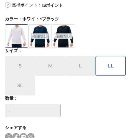
獲得ポイント：
13
ポイント
P
カラー
：
ホワイト×ブラック
サイズ
：
S
M
L
LL
3L
数量：
シェアする