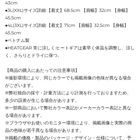
43cm
●3L(XXL)サイズ詳細:【着丈】68.5cm 【肩幅】32cm 【身幅】
45.5cm
●4L(3XL)サイズ詳細:【着丈】71cm 【肩幅】32.5cm 【身幅】
45.5cm
●ベトナム製
●HEATGEAR 常に涼しく:ヒートギアは素早く体温を調整し、涼し
く、さらりとドライに保つ。
【商品の購入にあたっての注意事項】
※撮影環境により、同じカラーでも掲載画像の色味が異なる場合
がございます。
※弊社独自の採寸・計量方法により計測を行っておりますため、
多少の誤差が生じる場合があります。
※一部商品において弊社カラー表記がメーカーカラー表記と異な
る場合があります。
※ブラウザやお使いのモニター環境により、掲載画像と実際の商
品の色味が若干異なる場合があります。
※掲載の価格・製品のパッケージ・デザイン・仕様について、予