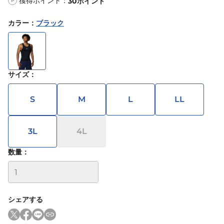
獲得ポイント：
30
ポイント
P
カラー
：
ブラック
サイズ
：
S
M
L
LL
3L
4L
数量：
シェアする