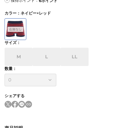
獲得ポイント：
6
ポイント
P
カラー
：
ネイビー×レッド
サイズ
：
M
L
LL
数量：
シェアする