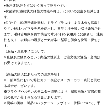
●吸汗速乾:汗をすばやく吸って乾きやすい
●抗菌防臭:繊維状の細菌の増殖を抑え、においの発生を軽減しま
す。
●DRY PLUS:吸汗速乾素材。ドライプラスは、より水分を拡散し
やすい極細ハイマルチ糸を使用し、素早く汗を吸い取り発散させ
ます。毛細管現象を促す構造で水分(汗)を衣服外に発散させ、通気
性も良く、衣服内の湿度と外気が常に循環し肌側を快適に保ちま
す。
【返品・注意事項について】
※直接肌に触れるという商品の性質上、ご注文後の返品・交換は
お受けできません。
【商品の購入にあたっての注意事項】
※一部商品において弊社カラー表記がメーカーカラー表記と異な
る場合がございます。
※ブラウザやお使いのモニター環境により、掲載画像と実際の商
品の色味が若干異なる場合があります。
※掲載の価格・製品のパッケージ・デザイン・仕様について、予