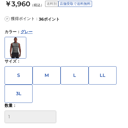
￥3,960
送料別
店舗受取で送料無料
（税込）
獲得ポイント：
36
ポイント
P
カラー
：
グレー
サイズ
：
S
M
L
LL
3L
数量：