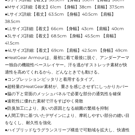
●Mサイズ詳細:【着丈】61cm 【身幅】38cm 【肩幅】37.5cm
●Lサイズ詳細:【着丈】63.5cm 【身幅】40.5cm 【肩幅】
38.5cm
●LLサイズ詳細:【着丈】66cm 【身幅】43cm 【肩幅】40cm
●3Lサイズ詳細:【着丈】68.5cm 【身幅】45.5cm 【肩幅】
41.5cm
●4Lサイズ詳細:【着丈】69cm 【肩幅】42.5cm 【身幅】49cm
●HeatGear Armourは、最初に着て最後に脱ぐ、アンダーアーマ
ー独自の機能性ベースレイヤー。汗を逃がすストレッチ素材が快
適性を高めてくれるから、どんなときでも動ける。
●コンプレッション:ピッタリと着用するタイプ。
●超軽量のHeatGear素材が、重さを感じさせずにしっかりカバー
●脇の下と背面のメッシュパネルで必要な部分の通気性を確保
●速乾性に優れた素材で汗をすばやく発散
●防臭加工により、臭いの原因となる細菌の繁殖を抑制
●人間工学に基づいたデザインにより、摩耗しやすい部分の縫い目
をなくし、耐久性を強化
●ハイブリッドなラグランスリーブ構造で可動域を拡大し、快適性