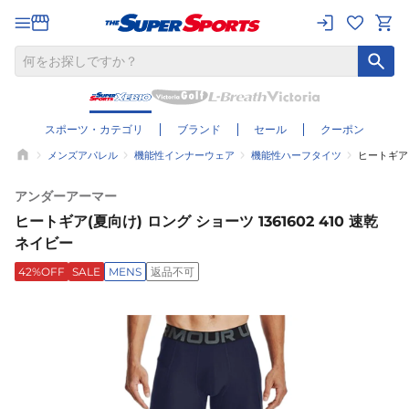
スポーツ・カテゴリ
ブランド
セール
クーポン
メンズアパレル
機能性インナーウェア
機能性ハーフタイツ
ヒートギア(
アンダーアーマー
ヒートギア(夏向け) ロング ショーツ 1361602 410 速乾
ネイビー
42%OFF
SALE
MENS
返品不可