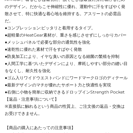
のデザイン。だからこそ伸縮性に優れ、運動中に汗をすばやく発
散させて、特に快適な着心地を維持する。アスリートの必需品
だ。
●コンプレッション:ピッタリと着用するタイプ。
●超軽量のHeatGear素材が、重さを感じさせずにしっかりカバー
●メッシュパネルで必要な部分の通気性を強化
●速乾性に優れた素材で汗をすばやく発散
●防臭加工により、イヤな臭いの原因となる細菌の繁殖を抑制
●人間工学に基づいたデザインにより、摩耗しやすい部分の縫い目
をなくし、耐久性を強化
●ゴム入りワイドウエストバンドにワードマークロゴのディテール
●最新デザインのマチが優れたサポート力と快適性を実現
●右側に小物を簡単に収納できるドロップインStrength Pocket
【返品・注意事項について】
※直接肌に触れるという商品の性質上、ご注文後の返品・交換は
お受けできません。
【商品の購入にあたっての注意事項】