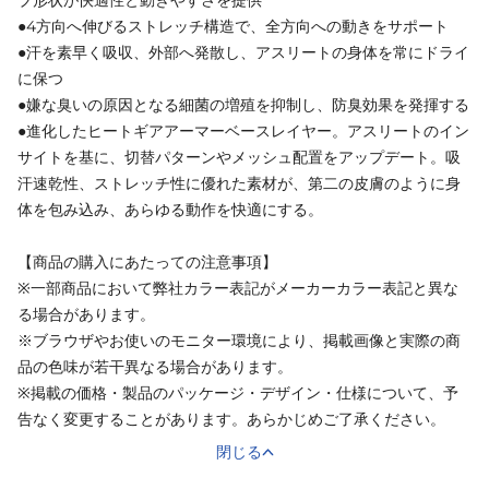
ブ形状が快適性と動きやすさを提供
●4方向へ伸びるストレッチ構造で、全方向への動きをサポート
●汗を素早く吸収、外部へ発散し、アスリートの身体を常にドライ
に保つ
●嫌な臭いの原因となる細菌の増殖を抑制し、防臭効果を発揮する
●進化したヒートギアアーマーベースレイヤー。アスリートのイン
サイトを基に、切替パターンやメッシュ配置をアップデート。吸
汗速乾性、ストレッチ性に優れた素材が、第二の皮膚のように身
体を包み込み、あらゆる動作を快適にする。
【商品の購入にあたっての注意事項】
※一部商品において弊社カラー表記がメーカーカラー表記と異な
る場合があります。
※ブラウザやお使いのモニター環境により、掲載画像と実際の商
品の色味が若干異なる場合があります。
※掲載の価格・製品のパッケージ・デザイン・仕様について、予
告なく変更することがあります。あらかじめご了承ください。
閉じる