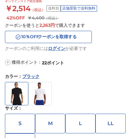
オンラインストア限定価格
￥2,514
送料別
店舗受取で送料無料
（税込）
42%OFF
￥4,400
（税込）
クーポンを使うと
2,263
円
で購入できます
10
％OFF
クーポンを取得する
クーポンのご利用には
ログイン
が必要です
獲得ポイント：
22
ポイント
P
カラー
：
ブラック
サイズ
：
S
M
L
LL