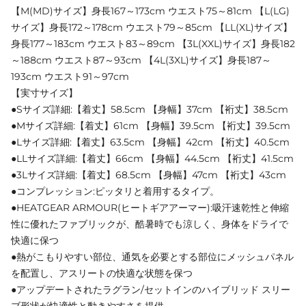
【M(MD)サイズ】身長167～173cm ウエスト75～81cm 【L(LG)
サイズ】身長172～178cm ウエスト79～85cm 【LL(XL)サイズ】
身長177～183cm ウエスト83～89cm 【3L(XXL)サイズ】身長182
～188cm ウエスト87～93cm 【4L(3XL)サイズ】身長187～
193cm ウエスト91～97cm
【実寸サイズ】
●Sサイズ詳細:【着丈】58.5cm 【身幅】37cm 【裄丈】38.5cm
●Mサイズ詳細:【着丈】61cm 【身幅】39.5cm 【裄丈】39.5cm
●Lサイズ詳細:【着丈】63.5cm 【身幅】42cm 【裄丈】40.5cm
●LLサイズ詳細:【着丈】66cm 【身幅】44.5cm 【裄丈】41.5cm
●3Lサイズ詳細:【着丈】68.5cm 【身幅】47cm 【裄丈】43cm
●コンプレッション:ピッタリと着用するタイプ。
●HEATGEAR ARMOUR(ヒートギアアーマー):吸汗速乾性と伸縮
性に優れたファブリックが、酷暑時でも涼しく、身体をドライで
快適に保つ
●熱がこもりやすい部位、通気を必要とする部位にメッシュパネル
を配置し、アスリートの快適な状態を保つ
●アップデートされたラグラン/セットインのハイブリッド スリー