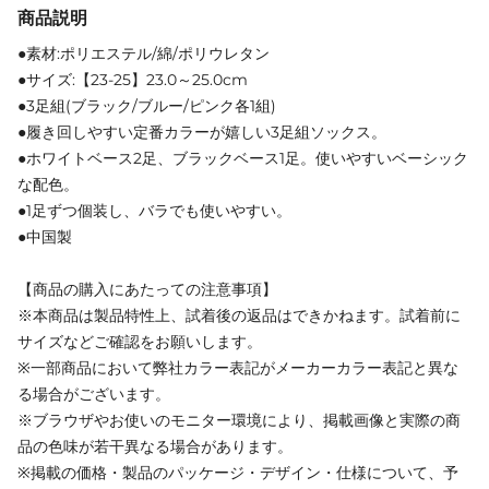
商品説明
●素材:ポリエステル/綿/ポリウレタン
●サイズ:【23-25】23.0～25.0cm
●3足組(ブラック/ブルー/ピンク各1組)
●履き回しやすい定番カラーが嬉しい3足組ソックス。
●ホワイトベース2足、ブラックベース1足。使いやすいベーシック
な配色。
●1足ずつ個装し、バラでも使いやすい。
●中国製
【商品の購入にあたっての注意事項】
※本商品は製品特性上、試着後の返品はできかねます。試着前に
サイズなどご確認をお願いします。
※一部商品において弊社カラー表記がメーカーカラー表記と異な
る場合がございます。
※ブラウザやお使いのモニター環境により、掲載画像と実際の商
品の色味が若干異なる場合があります。
※掲載の価格・製品のパッケージ・デザイン・仕様について、予