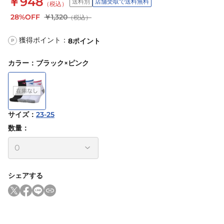
￥948
送料別
店舗受取で送料無料
（税込）
28%OFF
￥1,320
（税込）
獲得ポイント：
8
ポイント
P
カラー
：
ブラック×ピンク
サイズ
：
23-25
数量：
シェアする