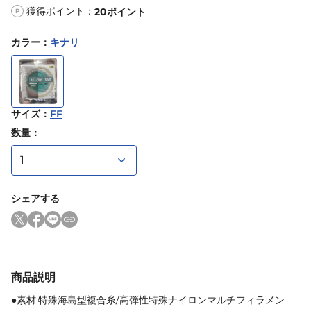
獲得ポイント：
20
ポイント
P
カラー
：
キナリ
サイズ
：
FF
数量：
シェアする
商品説明
●素材:特殊海島型複合糸/高弾性特殊ナイロンマルチフィラメン