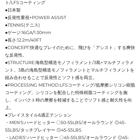
ト/LFSコーティング
●日本製
●反発性重視+POWER ASSIST
●TENNIS(テニス)
●ゲージ:16GA/1.30mm
●長さ:12.2m/40FT
●CONCEPT:快適なプレイのために、飛びを「アシスト」する爽快
な反発性。
●STRUCTURE:海島型構造モノフィラメント/3島×マルチフィラメ
ント。3島の海島型構造モノフィラメントとマルチフィラメントを
組み合わせることで反発性とソフト感を両立。
●PROCESSING METHOD:LFSコーティング/低摩擦シリコン樹脂
コーティング。シリコンを配合した特殊樹脂コーティングを施
し、インパクト時の摩擦を軽減することでソフト感と耐久性を向
上。
●プレイスタイル&適正テンション
・MEN'S:ハードヒッター 〇50-55LBS/オールラウンド ◎45-
55LBS/タッチプレイヤー ◎45-55LBS
・LADIES':ハードヒッター 〇45-55LBS/オールラウンド ◎45-