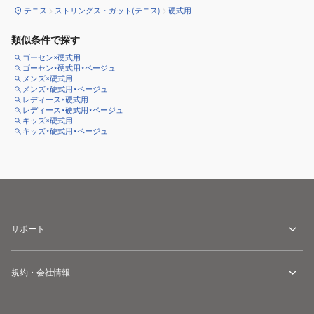
テニス
ストリングス・ガット(テニス)
硬式用
類似条件で探す
ゴーセン×硬式用
ゴーセン×硬式用×ベージュ
メンズ×硬式用
メンズ×硬式用×ベージュ
レディース×硬式用
レディース×硬式用×ベージュ
キッズ×硬式用
キッズ×硬式用×ベージュ
サポート
規約・会社情報