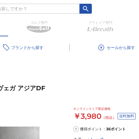
ゴルフ専門
アウトドア専門
ブランド
セール
 ヴェガ アジアDF
オンラインストア限定価格
￥3,980
送料無料
（税込）
獲得ポイント：
36
ポイント
P