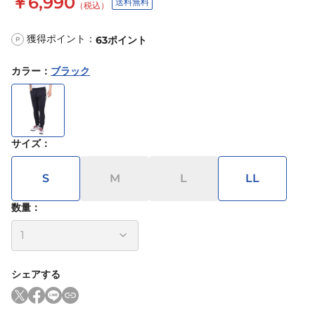
￥6,990
送料無料
（税込）
獲得ポイント：
63
ポイント
P
カラー
：
ブラック
サイズ
：
S
M
L
LL
数量：
シェアする