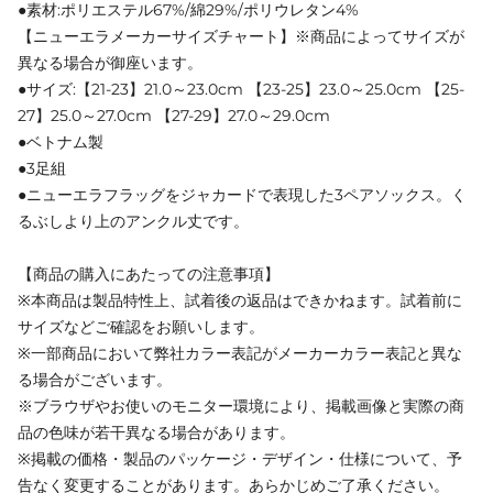
●素材:ポリエステル67%/綿29%/ポリウレタン4%
【ニューエラメーカーサイズチャート】※商品によってサイズが
異なる場合が御座います。
●サイズ:【21-23】21.0～23.0cm 【23-25】23.0～25.0cm 【25-
27】25.0～27.0cm 【27-29】27.0～29.0cm
●ベトナム製
●3足組
●ニューエラフラッグをジャカードで表現した3ペアソックス。く
るぶしより上のアンクル丈です。
【商品の購入にあたっての注意事項】
※本商品は製品特性上、試着後の返品はできかねます。試着前に
サイズなどご確認をお願いします。
※一部商品において弊社カラー表記がメーカーカラー表記と異な
る場合がございます。
※ブラウザやお使いのモニター環境により、掲載画像と実際の商
品の色味が若干異なる場合があります。
※掲載の価格・製品のパッケージ・デザイン・仕様について、予
告なく変更することがあります。あらかじめご了承ください。