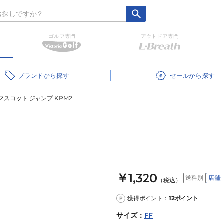
ゴルフ専門
アウトドア専門
ブランド
セール
スコット ジャンプ KPM2
￥1,320
送料別
店舗
（税込）
獲得ポイント：
12
ポイント
P
サイズ
：
FF