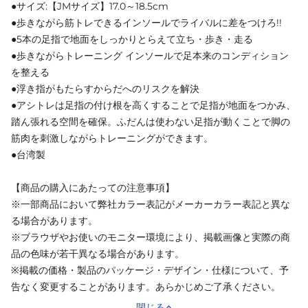
●サイズ:【JMサイズ】17.0～18.5cm
●歩きながら筋トレできるインソールでライバルに差をつけろ!!
●5本の足指で地面をしっかりとらえて立ち・歩き・走る
●歩きながらトレーニング インソールで足本来のコンディション
を整える
●浮き指がもたらすからだへのリスクを解決
●アシトレは足指の付け根を高くすることで足指が地面をつかみ、
踏ん張れる空間を確保。ふだんは使わない足指が動くことで脚の
筋肉を刺激しながらトレーニングができます。
●台湾製
【商品の購入にあたっての注意事項】
※一部商品において弊社カラー表記がメーカーカラー表記と異な
る場合があります。
※ブラウザやお使いのモニター環境により、掲載画像と実際の商
品の色味が若干異なる場合があります。
※掲載の価格・製品のパッケージ・デザイン・仕様について、予
告なく変更することがあります。あらかじめご了承ください。
閉じる