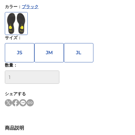
カラー
：
ブラック
サイズ
：
JS
JM
JL
数量：
シェアする
商品説明