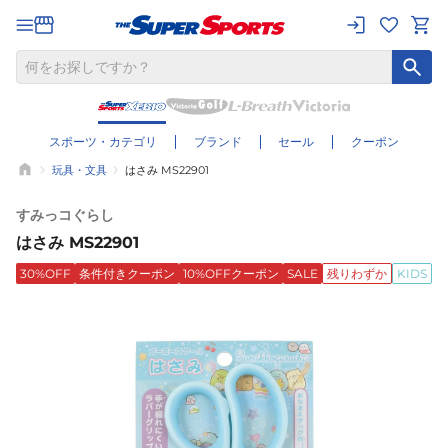
スポーツ・カテゴリ
ブランド
セール
クーポン
玩具・文具
はさみ MS22901
すみっコぐらし
はさみ MS22901
30%OFF
条件付きクーポン
10%OFFクーポン
SALE
残りわずか
KIDS