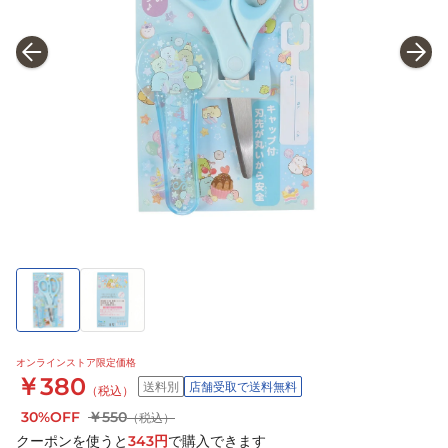
オンラインストア限定価格
￥380
送料別
店舗受取で送料無料
（税込）
30%OFF
￥550
（税込）
クーポンを使うと
343
円
で購入できます