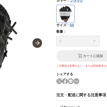
カラー
：
ブラック
サイズ
：
SS
数量：
カートに追加
この商品は在庫がない、または現在販売さ
シェアする
注文・配送に関する注意事項