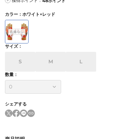
獲得ポイント：
48
ポイント
P
カラー
：
ホワイト×レッド
サイズ
：
S
M
L
数量：
シェアする