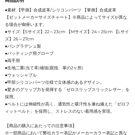
商品説明
●素材:【甲側】合成皮革/シリコンパーツ 【掌側】合成皮革
【ゼットメーカーサイズチャート】※商品によってサイズが異な
る場合が御座います。
●サイズ:【Sサイズ】22～23cm 【Mサイズ】24～25cm 【Lサイ
ズ】26～27cm
●バングラデシュ製
●バッティング用グローブ
●両手用
●生地二重(当て革)補強(親指、掌の2ヶ所)
●ウォッシャブル
●甲部シリコンパーツ仕様で立体感のあるデザイン。
●驚きのグリップ力を発揮する「ゼロスリップスリックレザー」を
採用。
●ベルトには伸縮性が高く、通気性と吸汗性を兼ね備えた「ゼロフ
ィットベルト」を採用し、ストレスのない着用感を実現。
【商品の購入にあたっての注意事項】
※一部商品において弊社カラー表記がメーカーカラー表記と異な