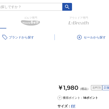
ゴルフ専門
アウトドア専門
ブランド
セール
￥1,980
送料別
店
（税込）
獲得ポイント：
18
ポイント
P
サイズ
：
FF