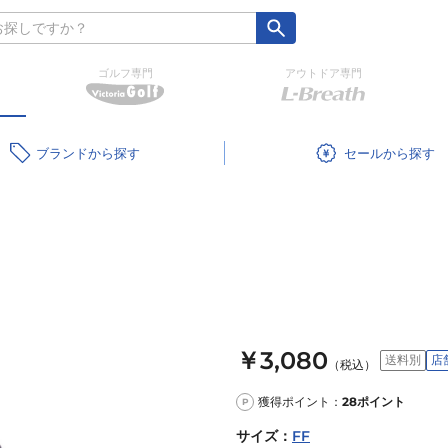
ゴルフ専門
アウトドア専門
ブランド
セール
￥3,080
送料別
店
（税込）
獲得ポイント：
28
ポイント
P
サイズ
：
FF