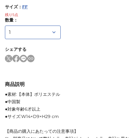
サイズ
：
FF
残り
5
点
数量：
シェアする
商品説明
●素材:【本体】ポリエステル
●中国製
●対象年齢6才以上
●サイズ:W14×D9×H29 cm
【商品の購入にあたっての注意事項】