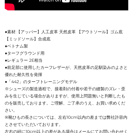
●素材:【アッパー】人工皮革 天然皮革 【アウトソール】ゴム底
【ミッドソール】合成底
●ベトナム製
●ターフグラウンド用
●レギュラー 2E相当
●前足部に使用したカーフレザーが、天然皮革の足馴染みのよさと
優れた耐久性を発揮
●「442」のターフトレーニングモデル
※シューズの製造過程で、接着剤の付着や若干の縫製のズレ・歪
みを生じている場合がありますが、使用上問題無いと判断したも
のを販売しております。ご理解、ご了承のうえ、お買い求めくだ
さい。
※靴ひもの長さについては、左右10cm以内の差までは弊社許容内
とさせていただいております。
左右の紐に10cm以上の差がある場合はメールにてお問い合わせく